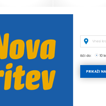
Išči do:
10 
PRIKAŽI N