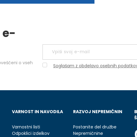
 e-
obveščeni o vseh
Soglašam z obdelavo osebnih podatko
VARNOST IN NAVODILA
RAZVOJ NEPREMIČNIN
Š
Varnostni listi
Postanite del družbe
Odpoklici izdelkov
Nepremičnine