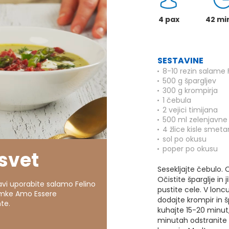
4 pax
42 mi
SESTAVINE
8-10 rezin salame 
500 g špargljev
300 g krompirja
1 čebula
2 vejici timijana
500 ml zelenjavne
4 žlice kisle smet
sol po okusu
poper po okusu
svet
Sesekljajte čebulo. 
Očistite šparglje in 
ravi uporabite salamo Felino
pustite cele. V lonc
mke Amo Essere
dodajte krompir in špa
te.
kuhajte 15-20 minut
minutah odstranite k