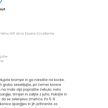
nut
Felino IGP Amo Essere Eccellente
 juhe
ane
Olupite krompir in ga narežite na kocke.
jih grobo sesekljajte, pri čemer konice
u na malo olja popražite čebulo, nato
rglje, timijan in zalijte z juho. Pokrijte in
, da se zelenjava zmehča. Po 5-6
onice špargljev in jih prihranite za