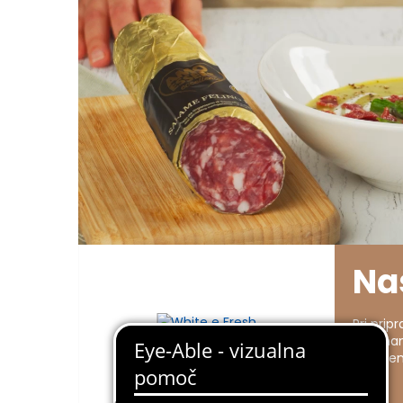
Na
Pri prip
IGP zna
Eccellen