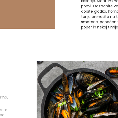
kasneje. Medtem nar
ponvi. Odstranite ve
dobite gladko, homo
ter jo prenesite na k
smetane, popečene 
poper in nekaj timija
kamo,
arite
 so