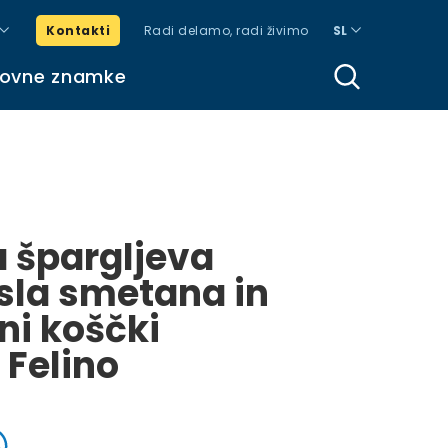
Kontakti
Radi delamo, radi živimo
SL
govne znamke
 špargljeva
isla smetana in
i koščki
Felino