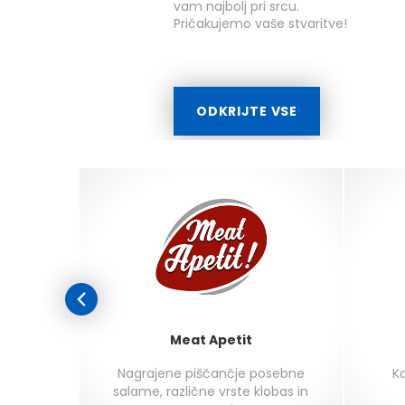
vam najbolj pri srcu.
Pričakujemo vaše stvaritve!
ODKRIJTE VSE
Meat Apetit
agi ali
Nagrajene piščančje posebne
Ka
eza,
salame, različne vrste klobas in