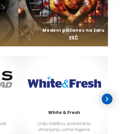
Medeni piščanec na žaru
VEČ
White & Fresh
 vaš
Linija izdelkov, posvečena
Najokus
ohranjanju ustne higiene