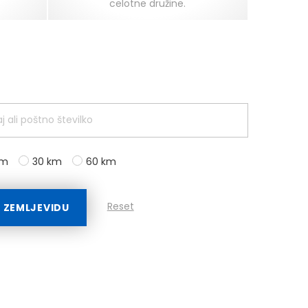
celotne družine.
km
30 km
60 km
Reset
A ZEMLJEVIDU