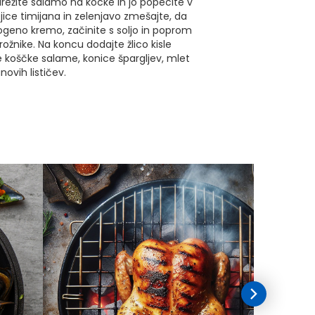
ežite salamo na kocke in jo popecite v
jice timijana in zelenjavo zmešajte, da
geno kremo, začinite s soljo in poprom
rožnike. Na koncu dodajte žlico kisle
koščke salame, konice špargljev, mlet
novih lističev.