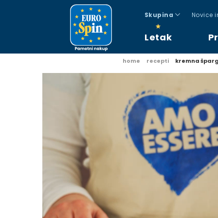
Skupina
Novice 
Letak
P
home
recepti
kremna špargl