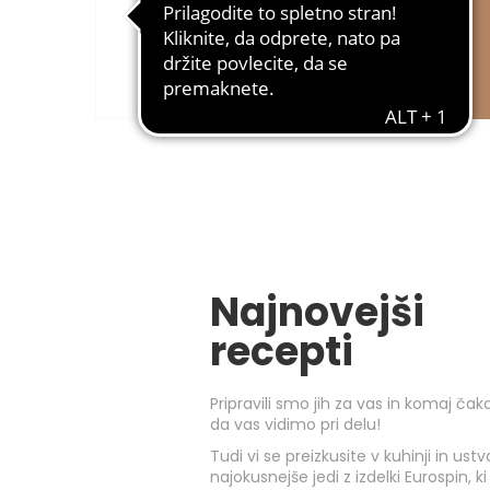
Najnovejši
recepti
Pripravili smo jih za vas in komaj ča
da vas vidimo pri delu!
Tudi vi se preizkusite v kuhinji in ustv
najokusnejše jedi z izdelki Eurospin, ki