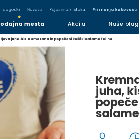
in dogodki
Novosti
Pojasnila k letaku
Priznanja kakovosti
rodajna mesta
Akcija
Naše bla
jeva juha, kisla smetana in popečeni koščki salame felino
Kremna
juha, k
popečen
salame 