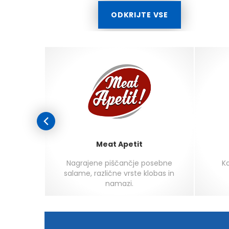
ODKRIJTE VSE
Meat Apetit
agi ali
Nagrajene piščančje posebne
Ka
eza,
salame, različne vrste klobas in
kremne
namazi.