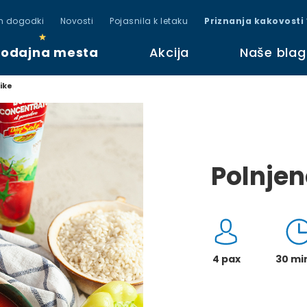
in dogodki
Novosti
Pojasnila k letaku
Priznanja kakovosti
rodajna mesta
Akcija
Naše bla
ike
Polnjen
4 pax
30 mi