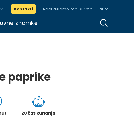
Kontakti
Radi delamo, radi živimo
SL
govne znamke
e paprike
nut
20 čas kuhanja