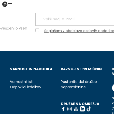
 e-
obveščeni o vseh
Soglašam z obdelavo osebnih podatko
VARNOST IN NAVODILA
RAZVOJ NEPREMIČNIN
Š
Varnostni listi
Postanite del družbe
Odpoklici izdelkov
Nepremičnine
N
P
DRUŽABNA OMREŽJA
7
(