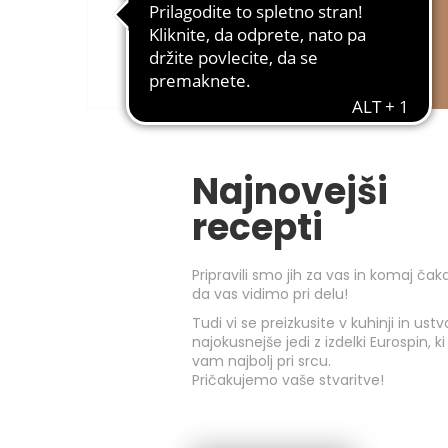
Delizie dal Sole
Okusi z vrta in izdelki
sredozemske tradicije.
Najnovejši
recepti
Pripravili smo jih za vas in komaj ča
da vas vidimo pri delu!
Tudi vi se preizkusite v kuhinji in ustv
najokusnejše jedi z izdelki Eurospin, ki
vam najbolj pri srcu.
Pričakujemo vaše stvaritve!