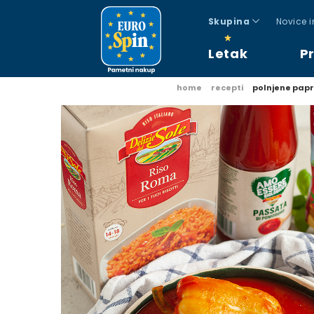
Skupina
Novice 
Letak
P
home
recepti
polnjene papr