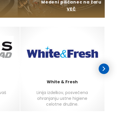
Medeni piščanec na žaru
VEČ
White & Fresh
 vaš
Linija izdelkov, posvečena
Najokus
ohranjanju ustne higiene
celotne družine.