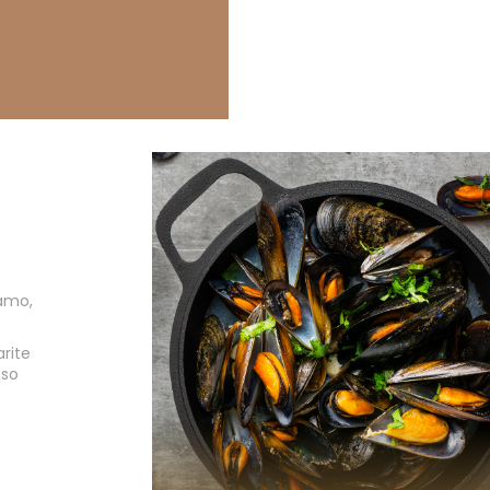
kamo,
arite
 so