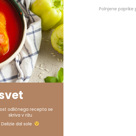
Polnjene paprik
svet
nost odličnega recepta se
skriva v rižu
Delizie dal sole