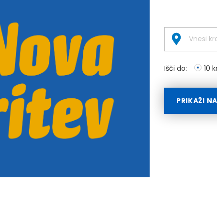
Išči do:
10 
PRIKAŽI N