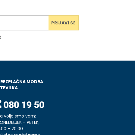
PRIJAVI SE
v
BREZPLAČNA MODRA
TEVILKA
a voljo smo vam:
ONEDELJEK – PETEK,
:00 – 20:00
klici so možni samo