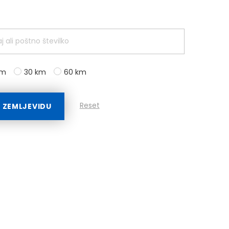
km
30 km
60 km
Reset
A ZEMLJEVIDU