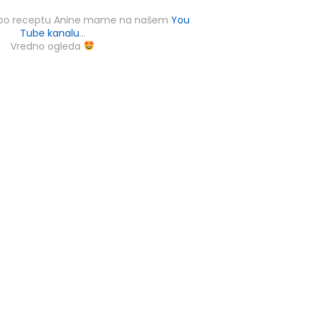
e po receptu Anine mame na našem
You
Tube kanalu
...
Vredno ogleda