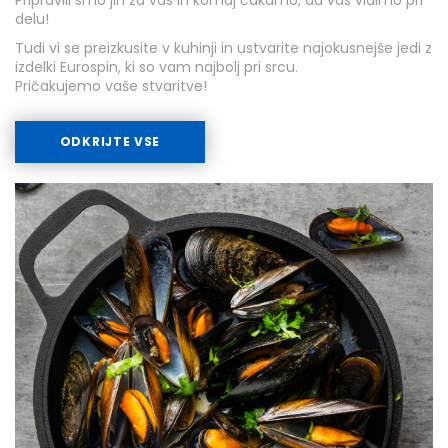
Pripravili smo jih za vas in komaj čakamo, da vas vidimo pri
delu!
Tudi vi se preizkusite v kuhinji in ustvarite najokusnejše jedi z
izdelki Eurospin, ki so vam najbolj pri srcu.
Pričakujemo vaše stvaritve!
ODKRIJTE VSE