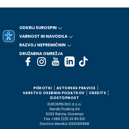
ODKRIJ EUROSPIN
VARNOST IN NAVODILA
RAZVOJ NEPREMIČNIN
DRUŽABNA OMREŽJA
PIŠKOTKI
AVTORSKE PRAVICE
VARSTVO OSEBNIH PODATKOV
CREDITS
DOSTOPNOST
EUROSPIN EKO d.o.o.
Renški Podkraj 64
5292 Renče, Slovenija
Fax +386 (0)5 33 83 610
Davčna številka SI33065888