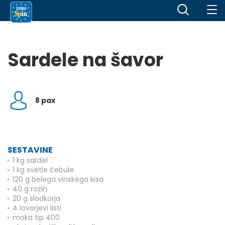
Sardele na šavor
8 pax
SESTAVINE
1 kg sardel
1 kg svetle čebule
120 g belega vinskega kisa
40 g rozin
20 g sladkorja
4 lovorjevi listi
moka tip 400