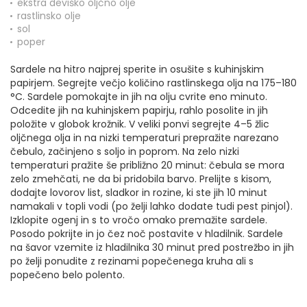
ekstra deviško oljčno olje
rastlinsko olje
sol
poper
Sardele na hitro najprej sperite in osušite s kuhinjskim
papirjem. Segrejte večjo količino rastlinskega olja na 175–180
°C. Sardele pomokajte in jih na olju cvrite eno minuto.
Odcedite jih na kuhinjskem papirju, rahlo posolite in jih
položite v globok krožnik. V veliki ponvi segrejte 4–5 žlic
oljčnega olja in na nizki temperaturi prepražite narezano
čebulo, začinjeno s soljo in poprom. Na zelo nizki
temperaturi pražite še približno 20 minut: čebula se mora
zelo zmehčati, ne da bi pridobila barvo. Prelijte s kisom,
dodajte lovorov list, sladkor in rozine, ki ste jih 10 minut
namakali v topli vodi (po želji lahko dodate tudi pest pinjol).
Izklopite ogenj in s to vročo omako premažite sardele.
Posodo pokrijte in jo čez noč postavite v hladilnik. Sardele
na šavor vzemite iz hladilnika 30 minut pred postrežbo in jih
po želji ponudite z rezinami popečenega kruha ali s
popečeno belo polento.