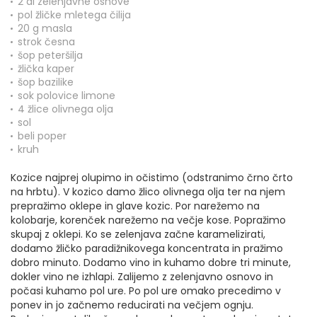
2 dl zelenjavne osnove
pol žličke mletega čilija
20 g masla
strok česna
šop peteršilja
žlička kaper
šop bazilike
sok polovice limone
4 žlice olivnega olja
sol
beli poper
kruh
Kozice najprej olupimo in očistimo (odstranimo črno črto
na hrbtu). V kozico damo žlico olivnega olja ter na njem
prepražimo oklepe in glave kozic. Por narežemo na
kolobarje, korenček narežemo na večje kose. Popražimo
skupaj z oklepi. Ko se zelenjava začne karamelizirati,
dodamo žličko paradižnikovega koncentrata in pražimo
dobro minuto. Dodamo vino in kuhamo dobre tri minute,
dokler vino ne izhlapi. Zalijemo z zelenjavno osnovo in
počasi kuhamo pol ure. Po pol ure omako precedimo v
ponev in jo začnemo reducirati na večjem ognju.