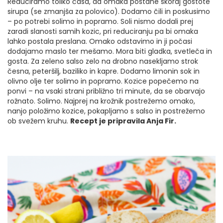
Reduciramo toliko časa, da omaka postane skoraj gostote
sirupa (se zmanjša za polovico). Dodamo čili in poskusimo
– po potrebi solimo in popramo. Soli nismo dodali prej
zaradi slanosti samih kozic, pri reduciranju pa bi omaka
lahko postala preslana. Omako odstavimo in ji počasi
dodajamo maslo ter mešamo. Mora biti gladka, svetleča in
gosta. Za zeleno salso zelo na drobno nasekljamo strok
česna, peteršilj, baziliko in kapre. Dodamo limonin sok in
olivno olje ter solimo in popramo. Kozice popečemo na
ponvi – na vsaki strani približno tri minute, da se obarvajo
rožnato. Solimo. Najprej na krožnik postrežemo omako,
nanjo položimo kozice, pokapljamo s salso in postrežemo
ob svežem kruhu.
Recept je pripravila Anja Fir.