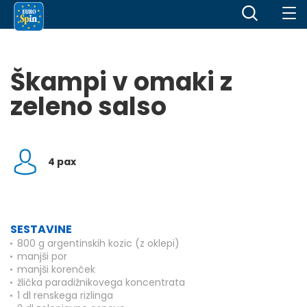
Škampi v omaki z
zeleno salso
4 pax
SESTAVINE
800 g argentinskih kozic (z oklepi)
manjši por
manjši korenček
žlička paradižnikovega koncentrata
1 dl renskega rizlinga