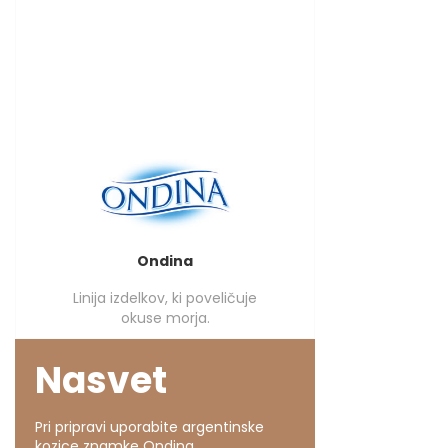
Ondina
Linija izdelkov, ki poveličuje
okuse morja.
Nasvet
Pri pripravi uporabite argentinske
kozice znamke Ondina.