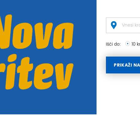
Išči do:
10 
PRIKAŽI N