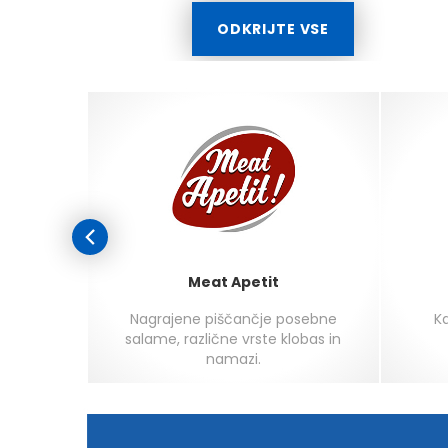
ODKRIJTE VSE
Meat Apetit
agi ali
Nagrajene piščančje posebne
Ka
eza,
salame, različne vrste klobas in
kremne
namazi.