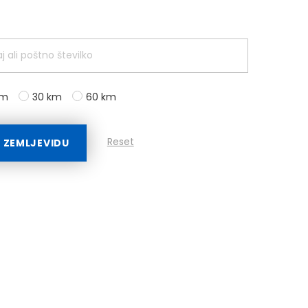
km
30 km
60 km
Reset
A ZEMLJEVIDU