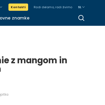
Kontakti
Radi delamo, radi živimo
SL
govne znamke
ie z mangom in
m
pitka