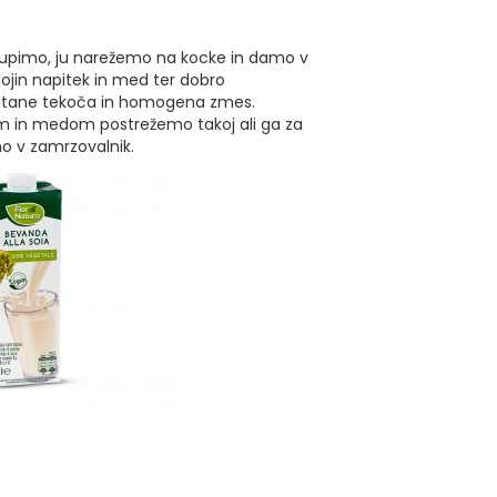
upimo, ju narežemo na kocke in damo v
jin napitek in med ter dobro
tane tekoča in homogena zmes.
 in medom postrežemo takoj ali ga za
o v zamrzovalnik.