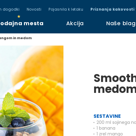
in dogodki
Novosti
Pojasnila k letaku
Priznanja kakovosti
rodajna mesta
Akcija
Naše bla
mangom in medom
Smooth
medo
SESTAVINE
200 ml sojinega na
1 banana
1 zrel mango