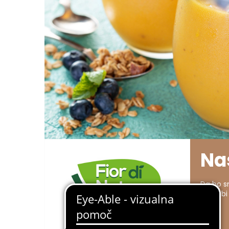
Na
Da bo s
uporabi 