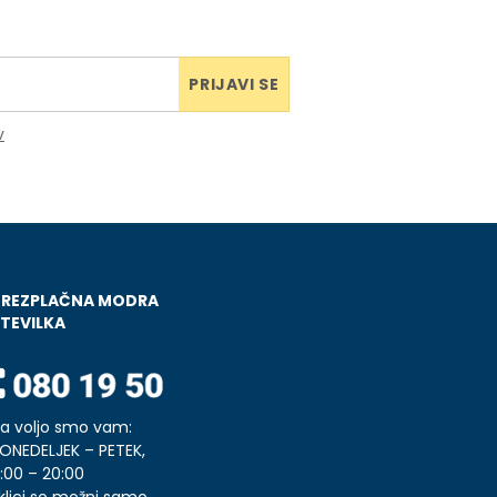
PRIJAVI SE
v
BREZPLAČNA MODRA
TEVILKA
a voljo smo vam:
ONEDELJEK – PETEK,
:00 – 20:00
klici so možni samo