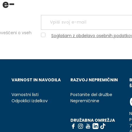
 e-
obveščeni o vseh
Soglašam z obdelavo osebnih podatko
VARNOST IN NAVODILA
RAZVOJ NEPREMIČNIN
Š
Varnostni listi
Postanite del družbe
Odpoklici izdelkov
Nepremičnine
N
P
DRUŽABNA OMREŽJA
7
(