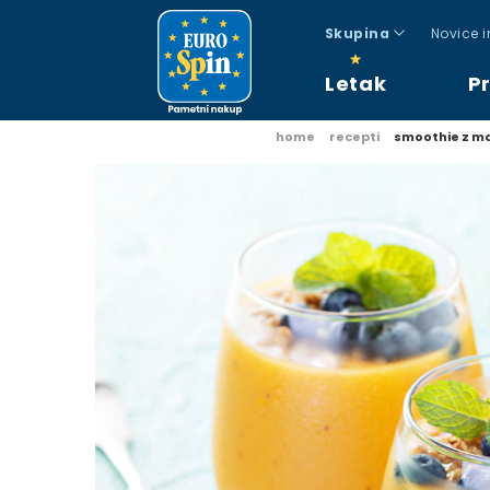
Skupina
Novice 
Letak
P
home
recepti
smoothie z 