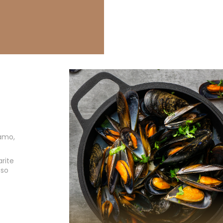
kamo,
arite
 so