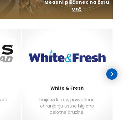
Medeni piščanec na žaru
VEČ
White & Fresh
 vaš
Linija izdelkov, posvečena
Najokus
ohranjanju ustne higiene
celotne družine.