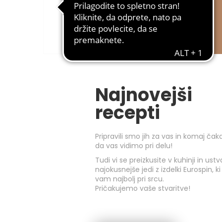
Fior di Natura
Linija izdelkov rastlinskega
izvora, v kateri najdete tudi
sveže in zamrznjene jedi,
pripravljene za uporabo, ki so
polnega okusa in priročne.
Najnovejši
recepti
Pripravili smo jih za vas in komaj ča
da vas vidimo pri delu!
Tudi vi se preizkusite v kuhinji in ustv
najokusnejše jedi z izdelki Eurospin, ki
vam najbolj pri srcu.
Pričakujemo vaše stvaritve!