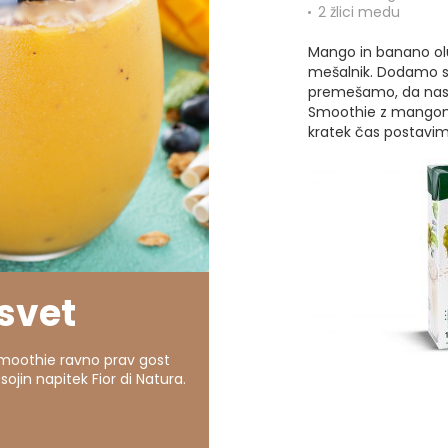
2 žlici medu
Mango in banano ol
mešalnik. Dodamo so
premešamo, da nas
Smoothie z mangom
kratek čas postavim
svet
moothie ravno prav gost
sojin napitek Fior di Natura.