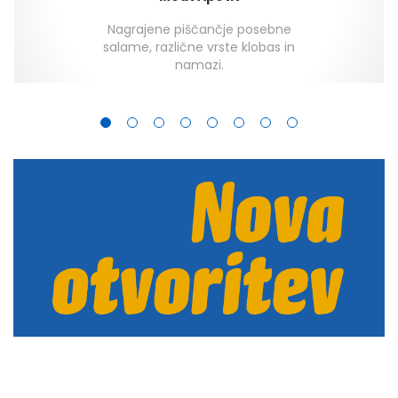
Nagrajene piščančje posebne
salame, različne vrste klobas in
namazi.