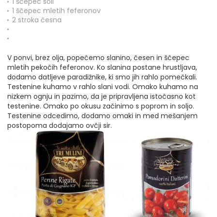
1 ščepec soli
1 ščepec mletih feferonov
2 stroka česna
V ponvi, brez olja, popečemo slanino, česen in ščepec
mletih pekočih feferonov. Ko slanina postane hrustljava,
dodamo datljeve paradižnike, ki smo jih rahlo pomečkali.
Testenine kuhamo v rahlo slani vodi. Omako kuhamo na
nizkem ognju in pazimo, da je pripravljena istočasno kot
testenine. Omako po okusu začinimo s poprom in soljo.
Testenine odcedimo, dodamo omaki in med mešanjem
postopoma dodajamo ovčji sir.