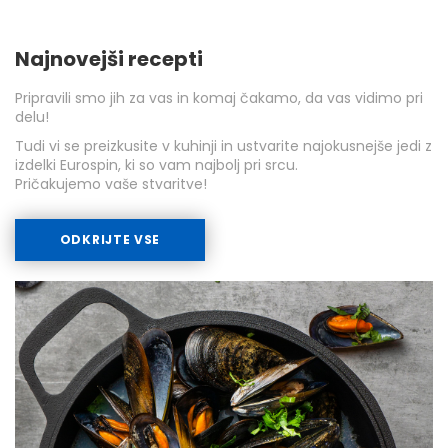
Najnovejši recepti
Pripravili smo jih za vas in komaj čakamo, da vas vidimo pri
delu!
Tudi vi se preizkusite v kuhinji in ustvarite najokusnejše jedi z
izdelki Eurospin, ki so vam najbolj pri srcu.
Pričakujemo vaše stvaritve!
ODKRIJTE VSE