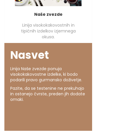
Naše zvezde
Linija visokokakovostnih in
tipičnih izdelkov izjemnega
okusa.
Nasvet
Linija Naše zvezde ponuja
visokokakovostne izdelke, ki bodo
podarili pravo gurmansko doživetje.
Pazite, da se testenine ne prekuhajo
in ostanejo čvrste, preden jih dodate
omaki.