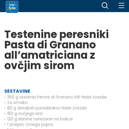
Testenine peresniki
Pasta di Granano
all’amatriciana z
ovčjim sirom
SESTAVINE
350 g testenin Penne di Granano IGP Naše zvezde
Za omako:
80 g dateljnih paradižnikov Naše zvezde
150 g ovčjega sira
120 g slanine narezane na trakce
1 ščepec črnega popra