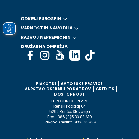
ODKRIJ EUROSPIN
VARNOST IN NAVODILA
RAZVOJ NEPREMIČNIN
DRUŽABNA OMREŽJA
PIŠKOTKI
AVTORSKE PRAVICE
VARSTVO OSEBNIH PODATKOV
CREDITS
DOSTOPNOST
EUROSPIN EKO d.o.o.
Renški Podkraj 64
5292 Renče, Slovenija
Fax +386 (0)5 33 83 610
Davčna številka SI33065888