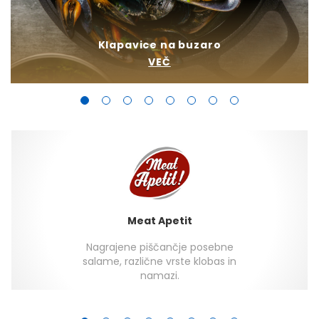
Klapavice na buzaro
VEČ
Meat Apetit
Nagrajene piščančje posebne
salame, različne vrste klobas in
namazi.