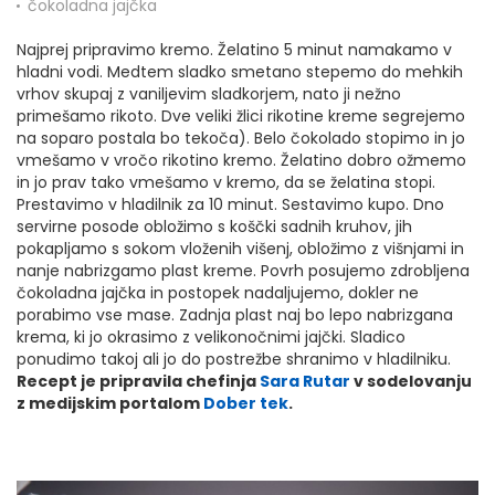
čokoladna jajčka
Najprej pripravimo kremo. Želatino 5 minut namakamo v
hladni vodi. Medtem sladko smetano stepemo do mehkih
vrhov skupaj z vaniljevim sladkorjem, nato ji nežno
primešamo rikoto. Dve veliki žlici rikotine kreme segrejemo
na soparo postala bo tekoča). Belo čokolado stopimo in jo
vmešamo v vročo rikotino kremo. Želatino dobro ožmemo
in jo prav tako vmešamo v kremo, da se želatina stopi.
Prestavimo v hladilnik za 10 minut. Sestavimo kupo. Dno
servirne posode obložimo s koščki sadnih kruhov, jih
pokapljamo s sokom vloženih višenj, obložimo z višnjami in
nanje nabrizgamo plast kreme. Povrh posujemo zdrobljena
čokoladna jajčka in postopek nadaljujemo, dokler ne
porabimo vse mase. Zadnja plast naj bo lepo nabrizgana
krema, ki jo okrasimo z velikonočnimi jajčki. Sladico
ponudimo takoj ali jo do postrežbe shranimo v hladilniku.
Recept je pripravila chefinja
Sara Rutar
v sodelovanju
z medijskim portalom
Dober tek
.