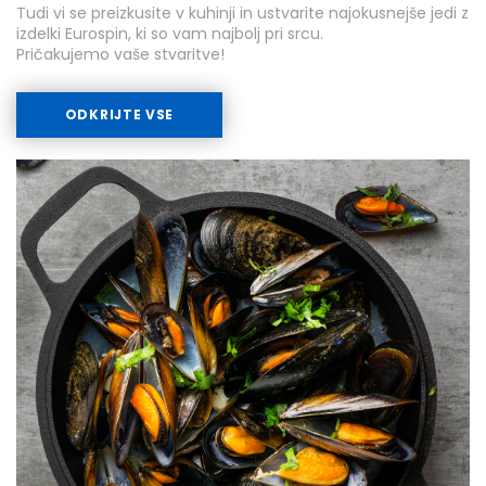
Tudi vi se preizkusite v kuhinji in ustvarite najokusnejše jedi z
izdelki Eurospin, ki so vam najbolj pri srcu.
Pričakujemo vaše stvaritve!
ODKRIJTE VSE