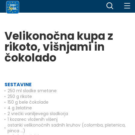
Velikonočna kupa z
rikoto, višnjami in
čokolado
SESTAVINE
250 ml sladke smetane
250 g rikote
150 g bele čokolade
4 g želatine
2 vrečki vaniljevega sladkorja
1 kozarec vloženih višenj
ostanki velikonočnih sadnih kruhov (colomba, pletenica,
pinca …)