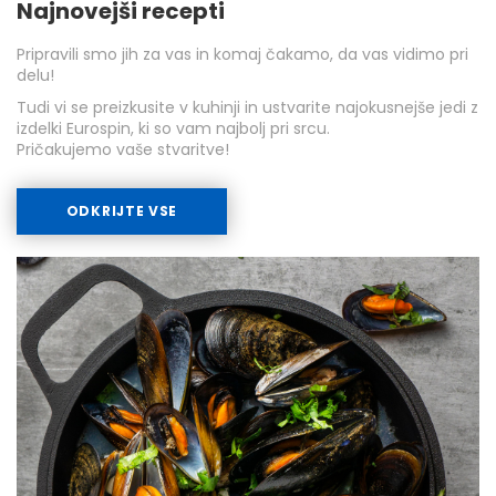
Najnovejši recepti
Pripravili smo jih za vas in komaj čakamo, da vas vidimo pri
delu!
Tudi vi se preizkusite v kuhinji in ustvarite najokusnejše jedi z
izdelki Eurospin, ki so vam najbolj pri srcu.
Pričakujemo vaše stvaritve!
ODKRIJTE VSE