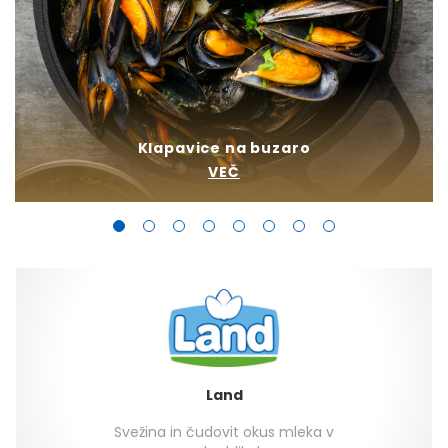
Klapavice na buzaro
VEČ
Land
Svežina in čudovit okus mleka v