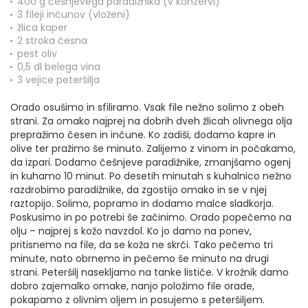
400 g češnjevega paradižnika (v konzervi)
3 fileji inčunov (vloženi)
žlica kaper
2 stroka česna
pest oliv
0,5 dl belega vina
3 vejice peteršilja
Orado osušimo in sfiliramo. Vsak file nežno solimo z obeh
strani. Za omako najprej na dobrih dveh žlicah olivnega olja
prepražimo česen in inčune. Ko zadiši, dodamo kapre in
olive ter pražimo še minuto. Zalijemo z vinom in počakamo,
da izpari. Dodamo češnjeve paradižnike, zmanjšamo ogenj
in kuhamo 10 minut. Po desetih minutah s kuhalnico nežno
razdrobimo paradižnike, da zgostijo omako in se v njej
raztopijo. Solimo, popramo in dodamo malce sladkorja.
Poskusimo in po potrebi še začinimo. Orado popečemo na
olju – najprej s kožo navzdol. Ko jo damo na ponev,
pritisnemo na file, da se koža ne skrči. Tako pečemo tri
minute, nato obrnemo in pečemo še minuto na drugi
strani. Peteršilj nasekljamo na tanke lističe. V krožnik damo
dobro zajemalko omake, nanjo položimo file orade,
pokapamo z olivnim oljem in posujemo s peteršiljem.