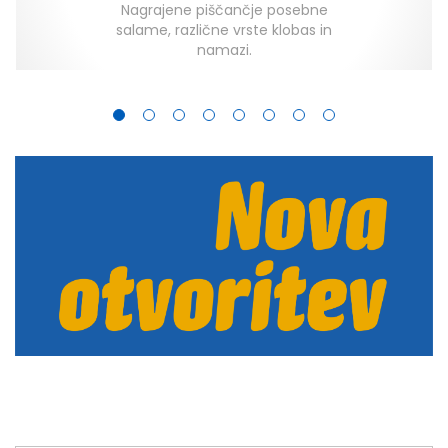
Nagrajene piščančje posebne
salame, različne vrste klobas in
namazi.