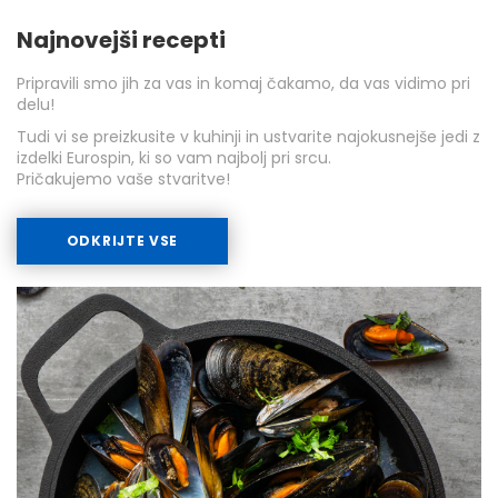
Najnovejši recepti
Pripravili smo jih za vas in komaj čakamo, da vas vidimo pri
delu!
Tudi vi se preizkusite v kuhinji in ustvarite najokusnejše jedi z
izdelki Eurospin, ki so vam najbolj pri srcu.
Pričakujemo vaše stvaritve!
ODKRIJTE VSE