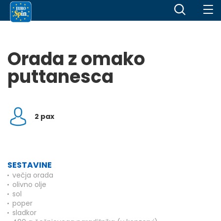
Orada z omako
puttanesca
2 pax
SESTAVINE
večja orada
olivno olje
sol
poper
sladkor