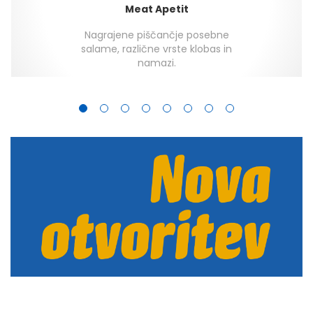
Meat Apetit
Nagrajene piščančje posebne
salame, različne vrste klobas in
namazi.