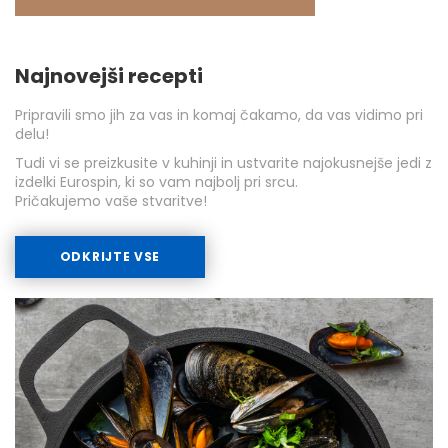
Najnovejši recepti
Pripravili smo jih za vas in komaj čakamo, da vas vidimo pri
delu!
Tudi vi se preizkusite v kuhinji in ustvarite najokusnejše jedi z
izdelki Eurospin, ki so vam najbolj pri srcu.
Pričakujemo vaše stvaritve!
ODKRIJTE VSE