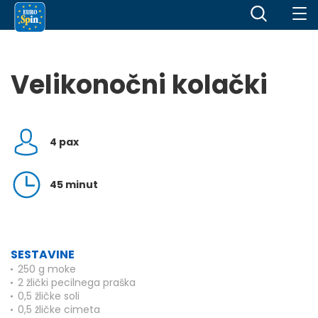
Velikonočni kolački
4 pax
45 minut
SESTAVINE
250 g moke
2 žlički pecilnega praška
0,5 žličke soli
0,5 žličke cimeta