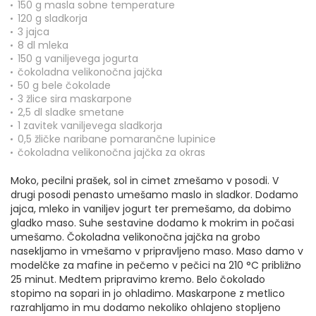
150 g masla sobne temperature
120 g sladkorja
3 jajca
8 dl mleka
150 g vaniljevega jogurta
čokoladna velikonočna jajčka
50 g bele čokolade
3 žlice sira maskarpone
2,5 dl sladke smetane
1 zavitek vaniljevega sladkorja
0,5 žličke naribane pomarančne lupinice
čokoladna velikonočna jajčka za okras
Moko, pecilni prašek, sol in cimet zmešamo v posodi. V
drugi posodi penasto umešamo maslo in sladkor. Dodamo
jajca, mleko in vaniljev jogurt ter premešamo, da dobimo
gladko maso. Suhe sestavine dodamo k mokrim in počasi
umešamo. Čokoladna velikonočna jajčka na grobo
nasekljamo in vmešamo v pripravljeno maso. Maso damo v
modelčke za mafine in pečemo v pečici na 210 °C približno
25 minut. Medtem pripravimo kremo. Belo čokolado
stopimo na sopari in jo ohladimo. Maskarpone z metlico
razrahljamo in mu dodamo nekoliko ohlajeno stopljeno