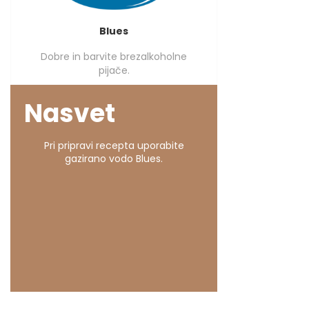
Blues
Dobre in barvite brezalkoholne
pijače.
Nasvet
Pri pripravi recepta uporabite
gazirano vodo Blues.