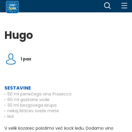
Hugo
1 pax
SESTAVINE
60 ml penečega vina Prosecco
60 ml gazirane vode
30 ml bezgovega sirupa
nekaj lističev sveže mete
led
V velik kozarec položimo več kock ledu. Dodamo vino