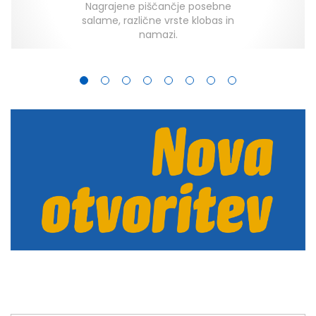
Nagrajene piščančje posebne
salame, različne vrste klobas in
namazi.